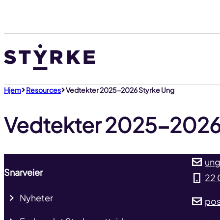
Gå
til
innhold
Hjem
Resources
Vedtekter 2025-2026 Styrke Ung
Vedtekter 2025-2026
ung
Snarveier
22 
Nyheter
pos