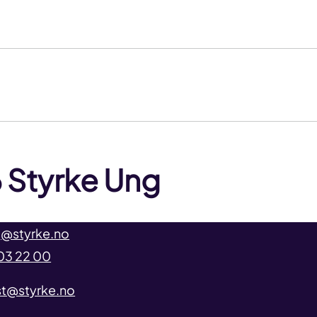
 Styrke Ung
@styrke.no
03 22 00
t@styrke.no