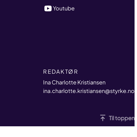
Youtube
TITLE
REDAKTØR
name
Ina Charlotte Kristiansen
email
ina.charlotte.kristiansen@styrke.no
Til toppen