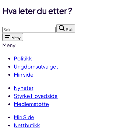
Hva leter du etter ?
Søk
Søk
etter:
Meny
Meny
Politikk
Ungdomsutvalget
Min side
Nyheter
Styrke Hovedside
Medlemstøtte
Min Side
Nettbutikk