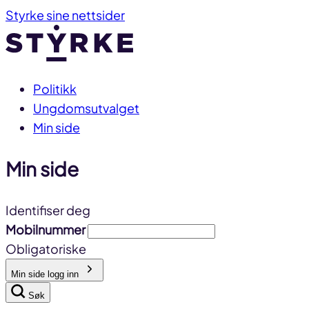
Gå
Styrke sine nettsider
til
innhold
Politikk
Ungdomsutvalget
Min side
Min side
Identifiser deg
Mobilnummer
Obligatoriske
Min side logg inn
Søk