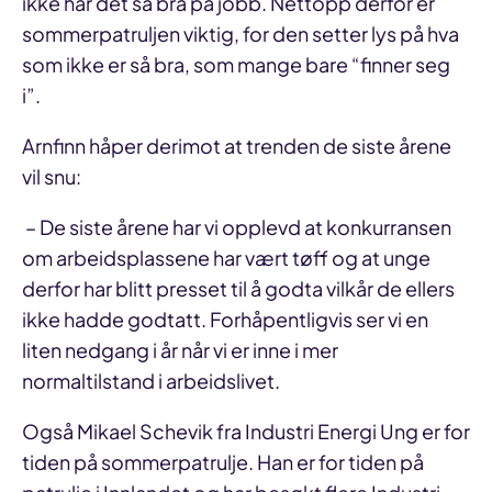
ikke har det så bra på jobb. Nettopp derfor er
sommerpatruljen viktig, for den setter lys på hva
som ikke er så bra, som mange bare “finner seg
i”.
Arnfinn håper derimot at trenden de siste årene
vil snu:
– De siste årene har vi opplevd at konkurransen
om arbeidsplassene har vært tøff og at unge
derfor har blitt presset til å godta vilkår de ellers
ikke hadde godtatt. Forhåpentligvis ser vi en
liten nedgang i år når vi er inne i mer
normaltilstand i arbeidslivet.
Også Mikael Schevik fra Industri Energi Ung er for
tiden på sommerpatrulje. Han er for tiden på