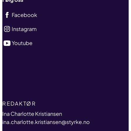
Facebook
Instagram
Youtube
TITLE
REDAKTØR
name
Ina Charlotte Kristiansen
email
ina.charlotte.kristiansen@styrke.no