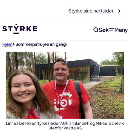
Gå
Styrke sine nettsider
til
innhold
Søk
Meny
Hjem
Sommerpatruljen er i gang!
Linnea Lie Holen(fylkesleder AUF i Innlandet) og Mikael Schevik
utenfor Vestre AS