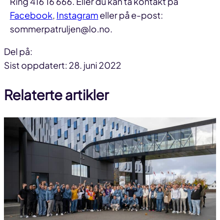
Ring 416 16 666. Eller du kan ta kontakt på
Facebook
,
Instagram
eller på e-post:
sommerpatruljen@lo.no.
Del på:
Del
Del
Del
Sist oppdatert: 28. juni 2022
på
på
link
Relaterte artikler
facebook
linkedin