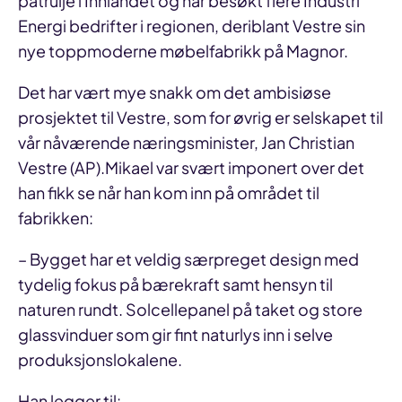
patrulje i Innlandet og har besøkt flere Industri
Energi bedrifter i regionen, deriblant Vestre sin
nye toppmoderne møbelfabrikk på Magnor.
Det har vært mye snakk om det ambisiøse
prosjektet til Vestre, som for øvrig er selskapet til
vår nåværende næringsminister, Jan Christian
Vestre (AP).Mikael var svært imponert over det
han fikk se når han kom inn på området til
fabrikken:
– Bygget har et veldig særpreget design med
tydelig fokus på bærekraft samt hensyn til
naturen rundt. Solcellepanel på taket og store
glassvinduer som gir fint naturlys inn i selve
produksjonslokalene.
Han legger til: