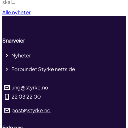
skal…
Til toppen
Alle nyheter
Snarveier
Nyheter
Forbundet Styrke nettside
ung@styrke.no
22 03 22 00
post@styrke.no
Følg oss