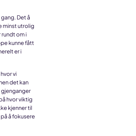
e gang. Det å
e minst utrolig
 rundt om i
ppe kunne fått
relt er i
 hvor vi
 men det kan
En gjenganger
på hvor viktig
ke kjenner til
e på å fokusere