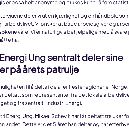
s er også helt anonyme og brukes kun til å føre statist
intervjuene deler vi ut en kjærlighet og en håndbok, som
 i arbeidslivet. Vi ønsker at både arbeidsgiver og arbe
søkene våre. Vi er naturligvis behjelpelige med å svare
åtte ha.
 Energi Ung sentralt deler sine
er på årets patrulje
 muligheten til å delta i de aller fleste regionene i Norge
deltatt som representanter fra det lokale arbeidslive
t og fra sentralt i Industri Energi.
ri Energi Ung, Mikael Schevik har i år deltatt tre uker f
nlandet. Dette er det 5.året han deltar og har etterhve