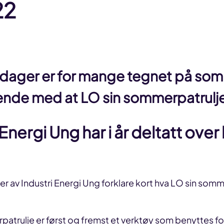
22
ager er for mange tegnet på somme
nde med at LO sin sommerpatrulje
 Energi Ung har i år deltatt over
der av Industri Energi Ung forklare kort hva LO sin som
atrulje er først og fremst et verktøy som benyttes fo