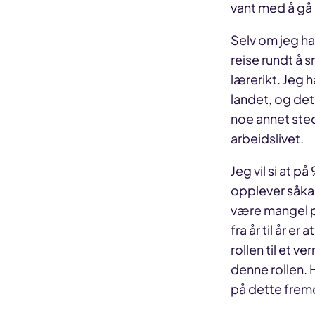
vant med å gå
Selv om jeg har
reise rundt å 
lærerikt. Jeg 
landet, og det 
noe annet sted
arbeidslivet.
Jeg vil si at p
opplever såkal
være mangel på
fra år til år e
rollen til et 
denne rollen. 
på dette frem