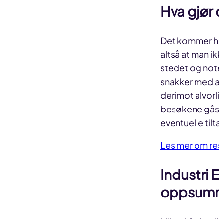
Hva gjør
Det kommer he
altså at man ik
stedet og note
snakker med ar
derimot alvorli
besøkene gås 
eventuelle til
Les mer om res
Industri 
oppsumme