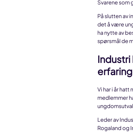
Svarene som gi
På slutten av 
det å være ung
ha nytte av be
spørsmål de m
Industri
erfaring
Vi har i år hatt
medlemmer har 
ungdomsutvalge
Leder av Indust
Rogaland og In