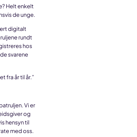
e? Helt enkelt
nnsvis de unge.
rt digitalt
ruljene rundt
gistreres hos
 de svarene
fra år til år.”
atruljen. Vi er
eidsgiver og
is hensyn til
 prate med oss.