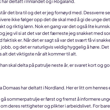
 har deltatt i Innlandet og i Rogaland.
tår det bra til og det er jeg fornøyd med. Dessverre ser 
vere ikke følger opp det de skal med å gi de unge det
kt og riktig lønn. Nok en gang var det også lite kunn
 jeg vil si at det var det færreste jeg snakket med som
faktisk er. Når det er sagt så var det svært få vi sna
 jobb, og det er naturligvis veldig hyggelig å høre. Det 
 alt det viktigste når alt kommer til alt.
han skal delta på patrulje neste år, er svaret kort og go
a Domaas har deltatt i Nordland. Her er litt om hennes e
 gå sommerpatrulje er først og fremst å informere ung
om deres rettigheter og plikter i arbeidslivet. For bare