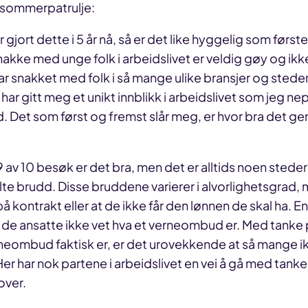
 sommerpatrulje:
 gjort dette i 5 år nå, så er det like hyggelig som først
snakke med unge folk i arbeidslivet er veldig gøy og ikk
har snakket med folk i så mange ulike bransjer og steder
har gitt meg et unikt innblikk i arbeidslivet som jeg ne
. Det som først og fremst slår meg, er hvor bra det gene
å 9 av 10 besøk er det bra, men det er alltids noen steder
te brudd. Disse bruddene varierer i alvorlighetsgrad,
 kontrakt eller at de ikke får den lønnen de skal ha. 
r at de ansatte ikke vet hva et verneombud er. Med tanke 
verneombud faktisk er, er det urovekkende at så mange ik
Her har nok partene i arbeidslivet en vei å gå med tank
over.