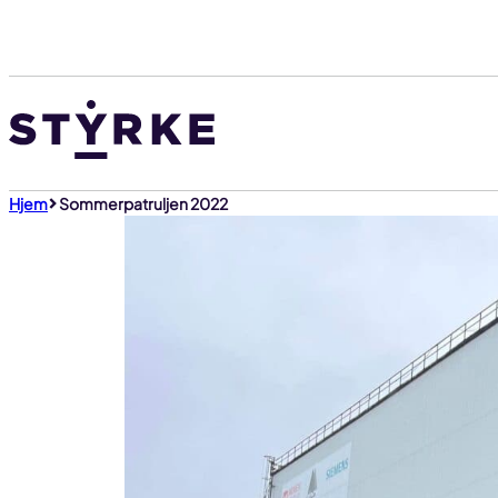
Gå
til
innhold
Hjem
Sommerpatruljen 2022