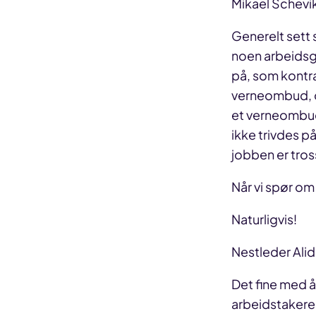
Mikael Schevik
Generelt sett s
noen arbeidsgi
på, som kontra
verneombud, og
et verneombud 
ikke trivdes på
jobben er tross
Når vi spør om 
Naturligvis!
Nestleder Alid
Det fine med å
arbeidstakere 