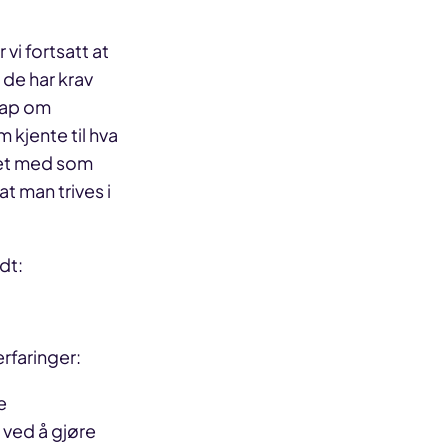
vi fortsatt at
 de har krav
skap om
 kjente til hva
kket med som
at man trives i
dt:
rfaringer:
e
 ved å gjøre