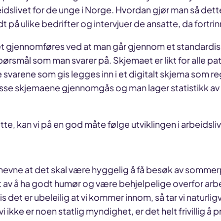
idslivet for de unge i Norge. Hvordan gjør man så dett
t på ulike bedrifter og intervjuer de ansatte, da fortri
et gjennomføres ved at man går gjennom et standardise
rsmål som man svarer på. Skjemaet er likt for alle pat
e svarene som gis legges inn i et digitalt skjema som re
isse skjemaene gjennomgås og man lager statistikk av
te, kan vi på en god måte følge utviklingen i arbeidslivet 
å nevne at det skal være hyggelig å få besøk av sommerp
 av å ha godt humør og være behjelpelige overfor arb
s det er ubeleilig at vi kommer innom, så tar vi naturligv
i ikke er noen statlig myndighet, er det helt frivillig å