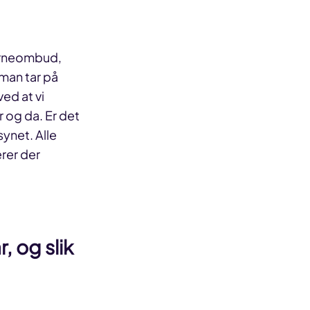
verneombud,
 man tar på
ed at vi
 og da. Er det
synet. Alle
rer der
, og slik