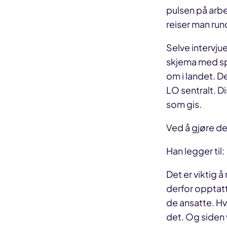
pulsen på arbe
reiser man rund
Selve intervju
skjema med spø
om i landet. D
LO sentralt. D
som gis.
Ved å gjøre det
Han legger til:
Det er viktig 
derfor opptatt
de ansatte. Hvi
det. Og siden v