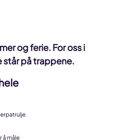
r og ferie. For oss i
 står på trappene.
 hele
merpatrulje
r å måle