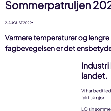
Sommerpatruljen 20
2. AUGUST 2022
Varmere temperaturer og lengre d
fagbevegelsen er det ensbetyde
Industri
landet
.
Vi har bedt le
faktisk gjør:
LO sin sommerp