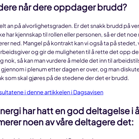
 dere når dere oppdager brudd?
lt an på alvorlighetsgraden. Er det snakk brudd på 
ke har kjennskap til rollen eller personen, så er det noe
rer ned. Mangel på kontrakt kan vi også ta på stedet, v
beidsgiver og gir de muligheten til å rette det opp der
g nok, så kan man vurdere å melde det inn til arbeidstil
gjennom i plenum etter dagen er over, og man diskute
tak som skal gjøres på de stedene der det er brudd.
ultatene i denne artikkelen i Dagsavisen
Energi har hatt en god deltagelse i år
rer noen av våre deltagere det: