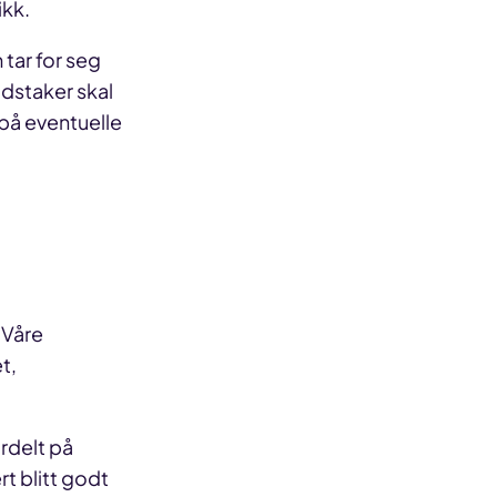
ikk.
 tar for seg
idstaker skal
 på eventuelle
. Våre
t,
ordelt på
rt blitt godt