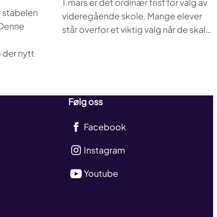
1.mars er det ordinær frist for valg av
 stabelen
videregående skole. Mange elever
 Denne
står overfor et viktig valg når de skal…
 der nytt
Følg oss
Facebook
Instagram
Youtube