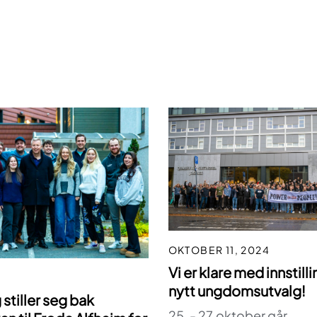
OKTOBER 11, 2024
Vi er klare med innstilli
5
nytt ungdomsutvalg!
stiller seg bak
25. - 27.oktober går