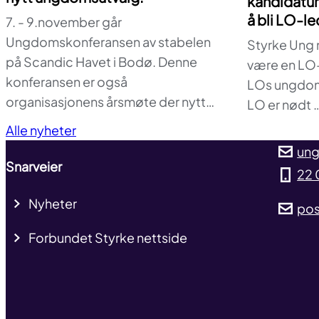
kandidature
å bli LO-le
7. - 9.november går
Ungdomskonferansen av stabelen
Styrke Ung m
på Scandic Havet i Bodø. Denne
være en LO-
konferansen er også
LOs ungdom
organisasjonens årsmøte der nytt…
LO er nødt 
Alle nyheter
ung
Snarveier
22 
Nyheter
pos
Forbundet Styrke nettside