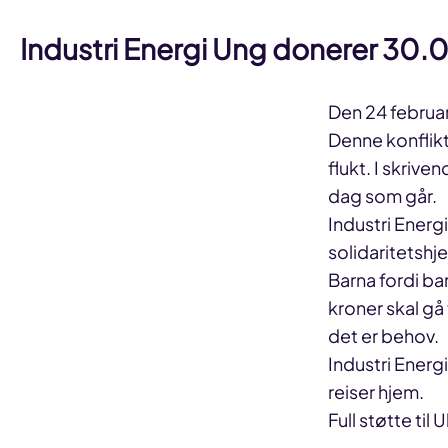
Industri Energi Ung donerer 30.000
Den 24 februar
Denne konflikt
flukt. I skrive
dag som går.
Industri Energ
solidaritetshj
Barna fordi ba
kroner skal gå 
det er behov.
Industri Energ
reiser hjem.
Full støtte til