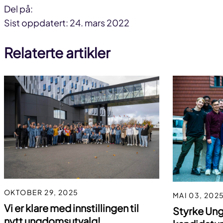
Del på:
Del
Del
Del
Sist oppdatert: 24. mars 2022
på
på
link
Relaterte artikler
facebook
linkedin
OKTOBER 29, 2025
MAI 03, 202
Vi er klare med innstillingen til
Styrke Ung 
nytt ungdomsutvalg!