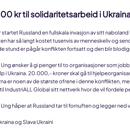
 kr til solidaritetsarbeid i Ukrain
 startet Russland en fullskala invasjon av sitt naboland
en har så langt kostet tusenvis av menneskeliv og send
nde stund er pågår konflikten fortsatt og den blir blodig
i Ung ønsker å gi penger til to organisasjoner som job
elp i Ukraina. 20.000,- kroner skal gå til hjelpeorgani
rna er noen av de største ofrene i denne konflikten, m
til IndustriALL Global sitt nettverk hvor de vil fordele
i Ung håper at Russland tar til fornuften og legger ne
 Ukraina og Slava Ukraini