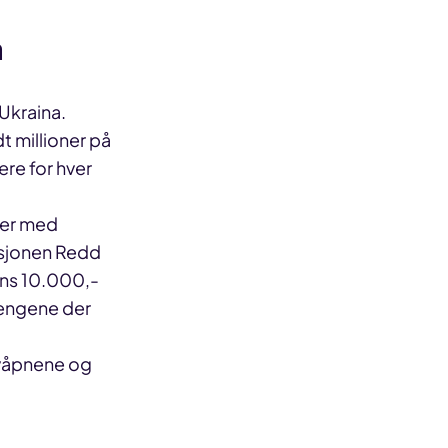
a
 Ukraina.
t millioner på
ere for hver
ber med
sasjonen Redd
ens 10.000,-
 pengene der
d våpnene og