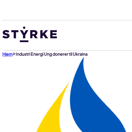
Gå
til
innhold
Hjem
Industri Energi Ung donerer til Ukraina