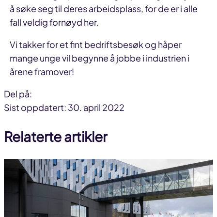
å søke seg til deres arbeidsplass, for de er i alle
fall veldig fornøyd her.
Vi takker for et fint bedriftsbesøk og håper
mange unge vil begynne å jobbe i industrien i
årene framover!
Del på:
Del
Del
Del
Sist oppdatert: 30. april 2022
på
på
link
Relaterte artikler
facebook
linkedin