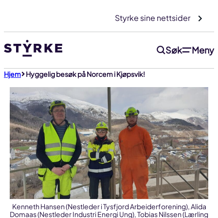
Gå
Styrke sine nettsider
til
innhold
Søk
Meny
Hjem
Hyggelig besøk på Norcem i Kjøpsvik!
Kenneth Hansen (Nestleder i Tysfjord Arbeiderforening), Alida
Domaas (Nestleder Industri Energi Ung), Tobias Nilssen (Lærling