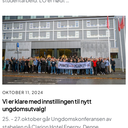
studentarbeid. LO er nødt …
OKTOBER 11, 2024
Vi er klare med innstillingen til nytt
ungdomsutvalg!
25. - 27.oktober går Ungdomskonferansen av
stabelen på Clarion Hotel Energy. Denne