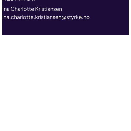
name
Ina Charlotte Kristiansen
email
ina.charlotte.kristiansen@styrke.no