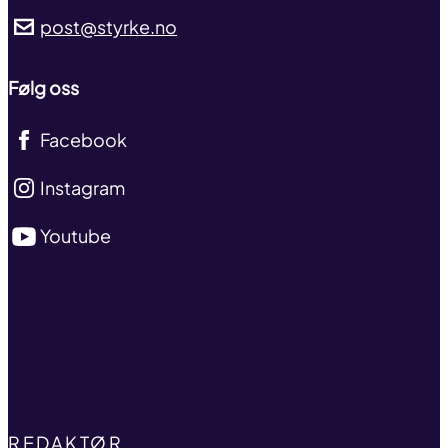
post@styrke.no
Følg oss
Facebook
Instagram
Youtube
TITLE
REDAKTØR