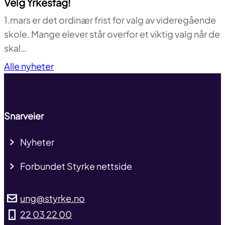
Velg Yrkesfag!
1.mars er det ordinær frist for valg av videregående
skole. Mange elever står overfor et viktig valg når de
skal…
Til toppen
Alle nyheter
Snarveier
Nyheter
Forbundet Styrke nettside
ung@styrke.no
22 03 22 00