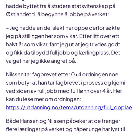
hadde byttet fra å studere statsvitenskap på
Østlandet til å begynne å jobbe på verket:
– Jeg hadde en del slekt her oppe derfor søkte
jeg på stillingen her som vikar. Etter litt over ett
halvt år som vikar, fant jeg ut at jeg trivdes godt
og fikk da tilbydd full jobb og lærlingplass. Det
valget har jeg ikke angret på.
Nilssen tar fagbrevet etter 0+4 ordningen noe
som betyr at han tar fagbrevet i prosess og kjemi
ved siden av full jobb med full lønn over 4 år. Her
kan du lese mer om ordningen:
https://utdanning.no/tema/utdanning/full_opplae
Både Hansen og Nilssen påpeker at de trenger
flere lærlinger på verket og håper unge har lyst til