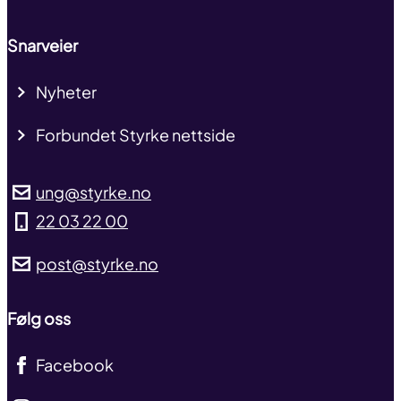
Snarveier
Nyheter
Forbundet Styrke nettside
ung@styrke.no
22 03 22 00
post@styrke.no
Følg oss
Facebook