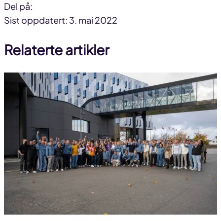
Del på:
Del
Del
Del
Sist oppdatert: 3. mai 2022
på
på
link
Relaterte artikler
facebook
linkedin