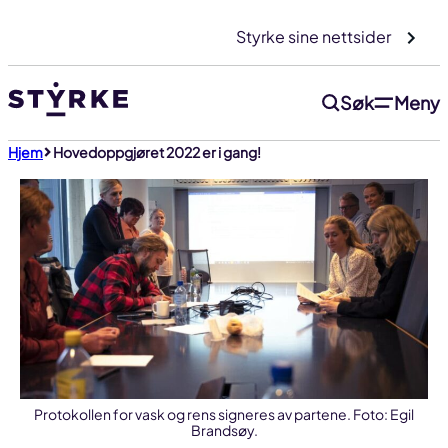
Gå
Styrke sine nettsider
til
innhold
Søk
Meny
Hjem
Hovedoppgjøret 2022 er i gang!
Protokollen for vask og rens signeres av partene. Foto: Egil
Brandsøy.