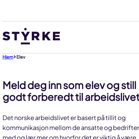
Gå
til
innhold
Hjem
Elev
Meld deg inn som elev og still
godt forberedt til arbeidslive
Det norske arbeidslivet er basert på tillit og
kommunikasjon mellom de ansatte og bedriften.
med og lær mer om hvorfor det er viktig å være