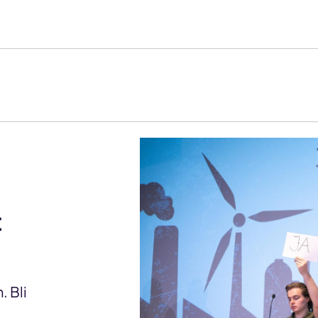
t
 Bli