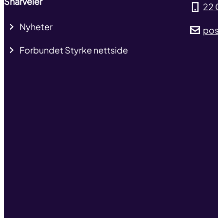
Snarveier
22 
Nyheter
pos
Forbundet Styrke nettside