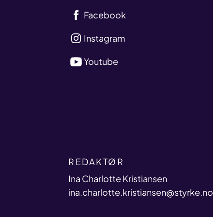
Facebook
Instagram
Youtube
TITLE
REDAKTØR
name
Ina Charlotte Kristiansen
email
ina.charlotte.kristiansen@styrke.no