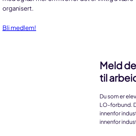
organisert.
Bli medlem!
Meld deg
til arbei
Du som er elev
LO-forbund. D
innenfor indus
innenfor indust