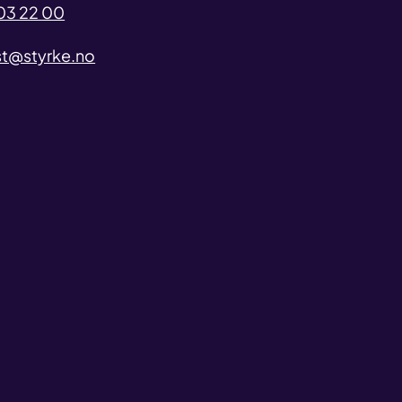
03 22 00
t@styrke.no