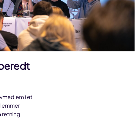
rberedt
evmedlem i et
edlemmer
n retning