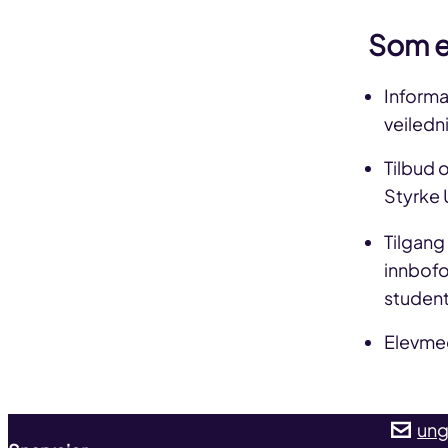
Som e
Informa
veiledn
Tilbud 
Styrke 
Tilgang
innbofo
studen
Elevmed
ung