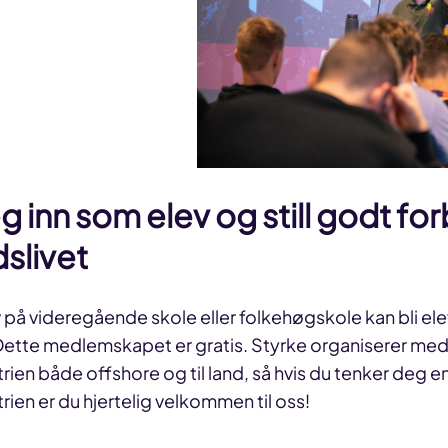
 inn som elev og still godt fo
dslivet
 på videregående skole eller folkehøgskole kan bli el
ette medlemskapet er gratis. Styrke organiserer m
trien både offshore og til land, så hvis du tenker deg e
rien er du hjertelig velkommen til oss!