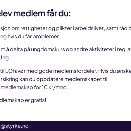
lev medlem får du:
sjon om rettigheter og plikter i arbeidslivet, samt råd 
ing hvis du får problemer.
om å delta på ungdomskurs og andre aktiviteter i regi 
Ung.
 til LOfavør med gode medlemsfordeler. Hvis du ønsk
rsikring kan du oppdatere medlemskapet til
tmedlemskap for 10 kr/mnd.
lemskap er gratis!
@styrke.no