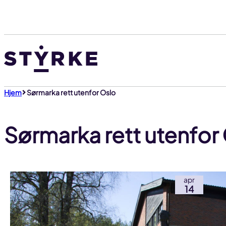
Gå
til
innhold
Hjem
Sørmarka rett utenfor Oslo
Sørmarka rett utenfor
apr
14