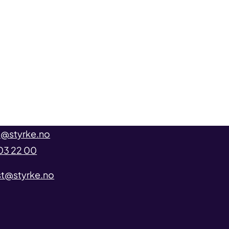
@styrke.no
03 22 00
t@styrke.no