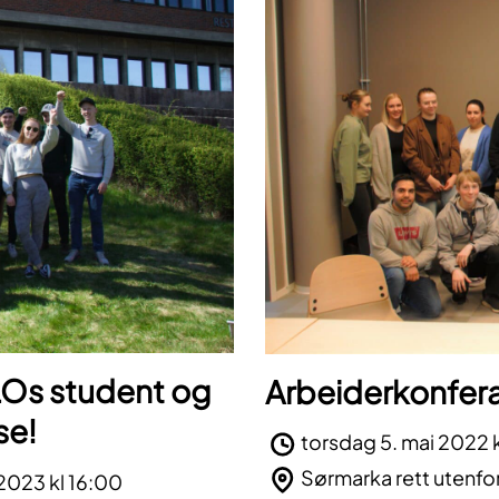
 LOs student og
Arbeiderkonfer
se!
torsdag 5. mai 2022 k
Sørmarka rett utenfo
 2023 kl 16:00