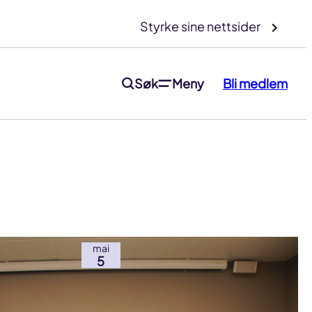
Styrke sine nettsider
Søk
Meny
Bli medlem
mai
5