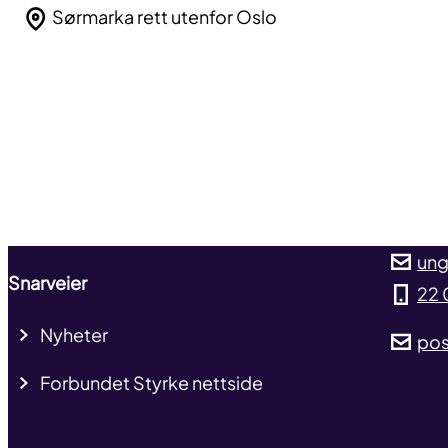
Sørmarka rett utenfor Oslo
ung
Snarveier
22 
Nyheter
pos
Forbundet Styrke nettside