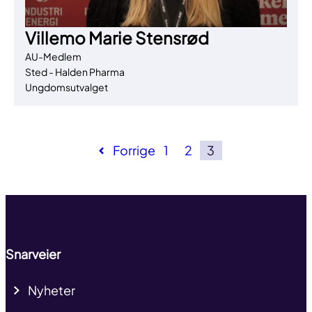
Villemo Marie Stensrød
AU-Medlem
Sted - Halden Pharma
Ungdomsutvalget
Forrige
1
2
3
Til toppen
Snarveier
Nyheter