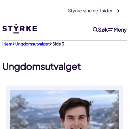
Gå
Styrke sine nettsider
til
innhold
Søk
Meny
Hjem
Ungdomsutvalget
Side 3
Ungdomsutvalget