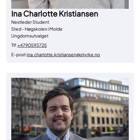
Ina Charlotte Kristiansen
Nestleder Student
Sted - Høgskolen i Molde
Ungdomsutvalget
Tlf:
+4790593725
E-post:
ina.charlotte.kristiansen@styrke.no