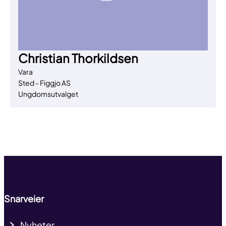
Christian Thorkildsen
Vara
Sted - Figgjo AS
Ungdomsutvalget
Til toppen
Snarveier
Nyheter