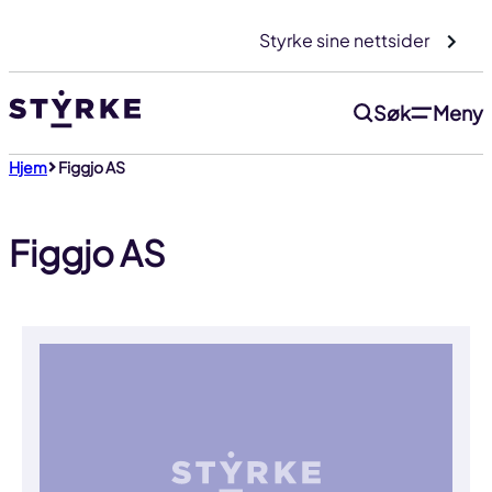
Gå
Styrke sine nettsider
til
innhold
Søk
Meny
Hjem
Figgjo AS
Figgjo AS